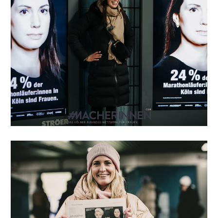
#KeineVonVielen
Pressekit und Infos
#KeineVonVielen