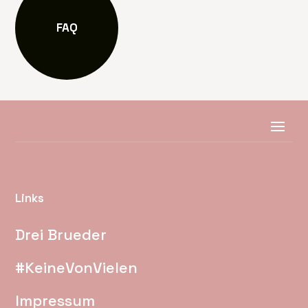
FAQ
Links
Drei Brueder
#KeineVonVielen
Impressum