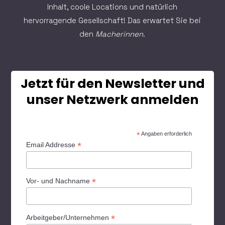
Inhalt, coole Locations und natürlich
hervorragende Gesellschaft! Das erwartet Sie bei
den
Macherinnen
.
Jetzt für den Newsletter und
unser Netzwerk anmelden
*
Angaben erforderlich
*
Email Addresse
*
Vor- und Nachname
*
Arbeitgeber/Unternehmen